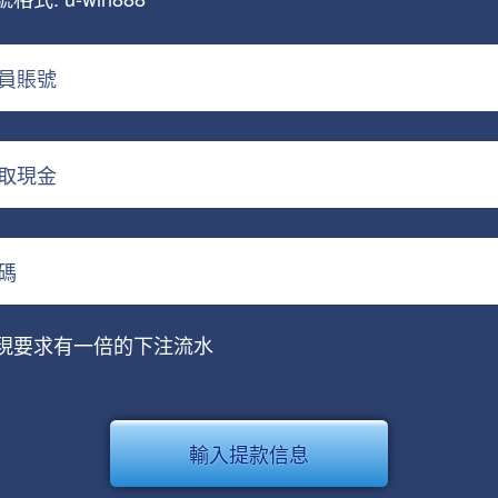
員賬號
取現金
碼
現要求有一倍的下注流水
輸入提款信息