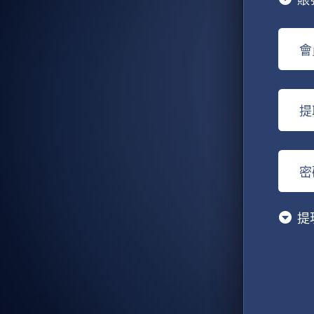
會
提
密
提