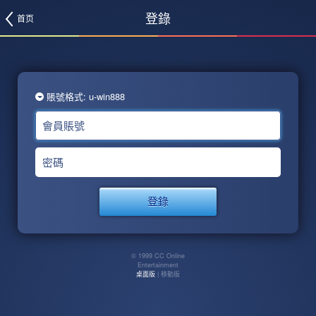
登錄
首页
賬號格式: u-win888
會員賬號
密碼
登錄
© 1999 CC Online
Entertainment
桌面版
| 移動版